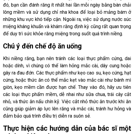
đó, bạn cần đánh răng ít nhất hai lần mỗi ngày bằng bàn chải
lông mềm và sử dụng chỉ nha khoa để loại bỏ mảng bám ở
những khu vực khó tiếp cận. Ngoài ra, việc sử dụng nước súc
miệng kháng khuẩn và khám răng định kỳ cũng rất quan trọng
để duy trì sức khỏe răng miệng trong suốt quá trình niềng.
Chú ý đến chế độ ăn uống
Khi niềng răng, bạn nên tránh các loại thực phẩm cứng, dai
hoặc dính, vì chúng có thể làm hỏng mắc cài, dây cung hoặc
gây ra đau đớn. Các thực phẩm như kẹo cao su, kẹo cứng, hạt
cứng, hoặc thức ăn có thể mắc kẹt vào mắc cài như bánh mì
giòn, kẹo mềm cần được hạn chế. Thay vào đó, hãy ưu tiên
các loại thực phẩm mềm, dễ nhai như sữa chua, trái cây cắt
nhỏ, và thức ăn nấu chín kỹ. Việc cắt nhỏ thức ăn trước khi ăn
cũng giúp giảm áp lực lên răng và mắc cài, tránh hư hỏng và
đảm bảo quá trình điều trị diễn ra suôn sẻ.
Thực hiện các hướng dẫn của bác sĩ một