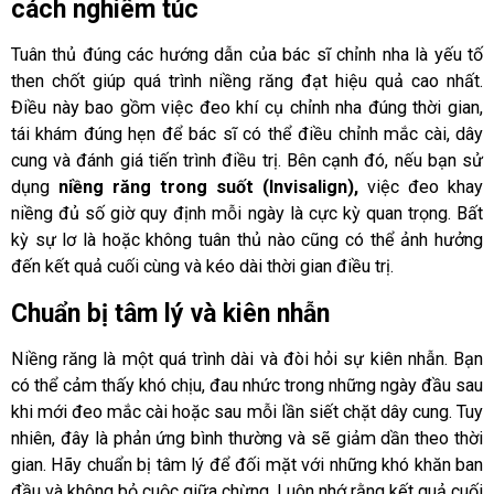
cách nghiêm túc
Tuân thủ đúng các hướng dẫn của bác sĩ chỉnh nha là yếu tố
then chốt giúp quá trình niềng răng đạt hiệu quả cao nhất.
Điều này bao gồm việc đeo khí cụ chỉnh nha đúng thời gian,
tái khám đúng hẹn để bác sĩ có thể điều chỉnh mắc cài, dây
cung và đánh giá tiến trình điều trị. Bên cạnh đó, nếu bạn sử
dụng
niềng răng trong suốt (Invisalign),
việc đeo khay
niềng đủ số giờ quy định mỗi ngày là cực kỳ quan trọng. Bất
kỳ sự lơ là hoặc không tuân thủ nào cũng có thể ảnh hưởng
đến kết quả cuối cùng và kéo dài thời gian điều trị.
Chuẩn bị tâm lý và kiên nhẫn
Niềng răng là một quá trình dài và đòi hỏi sự kiên nhẫn. Bạn
có thể cảm thấy khó chịu, đau nhức trong những ngày đầu sau
khi mới đeo mắc cài hoặc sau mỗi lần siết chặt dây cung. Tuy
nhiên, đây là phản ứng bình thường và sẽ giảm dần theo thời
gian. Hãy chuẩn bị tâm lý để đối mặt với những khó khăn ban
đầu và không bỏ cuộc giữa chừng. Luôn nhớ rằng kết quả cuối