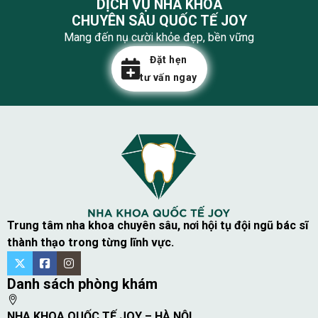
DỊCH VỤ NHA KHOA
CHUYÊN SÂU QUỐC TẾ JOY
Mang đến nụ cười khỏe đẹp, bền vững
Đặt hẹn
tư vấn ngay
Trung tâm nha khoa chuyên sâu, nơi hội tụ đội ngũ bác sĩ
thành thạo trong từng lĩnh vực.
Danh sách phòng khám
NHA KHOA QUỐC TẾ JOY – HÀ NỘI