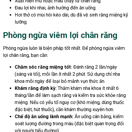
Xuất hiện mủ hoặc máu chảy từ chân răng.
Đau lợi khi nhai, ảnh hưởng đến ăn uống.
Hơi thở có mùi hôi kéo dài, dù đã vệ sinh răng miệng kỹ
lưỡng.
Phòng ngừa viêm lợi chân răng
Phòng ngừa luôn là biện pháp tốt nhất. Để phòng ngừa viêm
lợi chân răng, bạn cần:
Chăm sóc răng miệng tốt:
Đánh răng 2 lần/ngày
(sáng và tối), mỗi lần ít nhất 2 phút. Sử dụng chỉ nha
khoa mỗi ngày để loại bỏ mảnh vụn thức ăn.
Khám răng định kỳ:
Thăm khám nha khoa ít nhất 6
tháng/lần để làm sạch răng và kiểm tra sức khỏe răng
miệng. Nếu có yếu tố nguy cơ (khô miệng, dùng thuốc
đặc biệt, hút thuốc), cần khám thường xuyên hơn.
Chế độ ăn uống lành mạnh:
Ăn uống cân bằng, kiểm
soát lượng đường trong máu (đặc biệt quan trọng đối
với người tiểu đường).