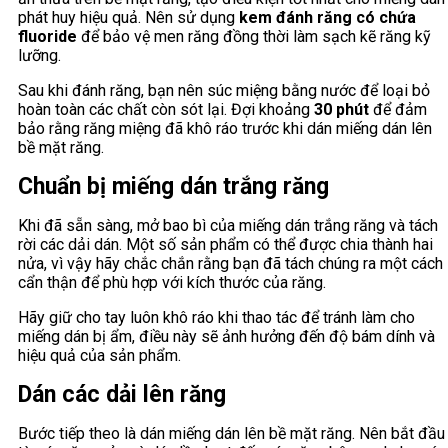
phát huy hiệu quả. Nên sử dụng
kem đánh răng có chứa
fluoride
để bảo vệ men răng đồng thời làm sạch kẽ răng kỹ
lưỡng.
Sau khi đánh răng, bạn nên súc miệng bằng nước để loại bỏ
hoàn toàn các chất còn sót lại. Đợi khoảng
30 phút
để đảm
bảo rằng răng miệng đã khô ráo trước khi dán miếng dán lên
bề mặt răng.
Chuẩn bị miếng dán trắng răng
Khi đã sẵn sàng, mở bao bì của miếng dán trắng răng và tách
rời các dải dán. Một số sản phẩm có thể được chia thành hai
nửa, vì vậy hãy chắc chắn rằng bạn đã tách chúng ra một cách
cẩn thận để phù hợp với kích thước của răng.
Hãy giữ cho tay luôn khô ráo khi thao tác để tránh làm cho
miếng dán bị ẩm, điều này sẽ ảnh hưởng đến độ bám dính và
hiệu quả của sản phẩm.
Dán các dải lên răng
Bước tiếp theo là dán miếng dán lên bề mặt răng. Nên bắt đầu