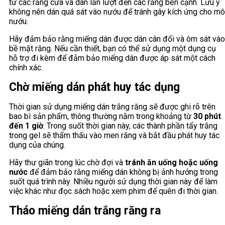
từ các răng cửa và dán lần lượt đến các răng bên cạnh. Lưu ý
không nên dán quá sát vào nướu để tránh gây kích ứng cho mô
nướu.
Hãy đảm bảo rằng miếng dán được dán cân đối và ôm sát vào
bề mặt răng. Nếu cần thiết, bạn có thể sử dụng một dụng cụ
hỗ trợ đi kèm để đảm bảo miếng dán được áp sát một cách
chính xác.
Chờ miếng dán phát huy tác dụng
Thời gian sử dụng miếng dán trắng răng sẽ được ghi rõ trên
bao bì sản phẩm, thông thường nằm trong khoảng từ
30 phút
đến 1 giờ
. Trong suốt thời gian này, các thành phần tẩy trắng
trong gel sẽ thẩm thấu vào men răng và bắt đầu phát huy tác
dụng của chúng.
Hãy thư giãn trong lúc chờ đợi và
tránh ăn uống hoặc uống
nước
để đảm bảo rằng miếng dán không bị ảnh hưởng trong
suốt quá trình này. Nhiều người sử dụng thời gian này để làm
việc khác như đọc sách hoặc xem phim để quên đi thời gian.
Tháo miếng dán trắng răng ra