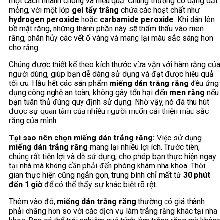
một cách nhanh chóng và hiệu quả. Chúng thường có dạng dải
mỏng, với một lớp
gel tẩy trắng
chứa các hoạt chất như
hydrogen peroxide
hoặc
carbamide peroxide
. Khi dán lên
bề mặt răng, những thành phần này sẽ thẩm thấu vào men
răng, phân hủy các vết ố vàng và mang lại màu sắc sáng hơn
cho răng.
Chúng được thiết kế theo kích thước vừa vặn với hàm răng của
người dùng, giúp bạn dễ dàng sử dụng và đạt được hiệu quả
tối ưu. Hầu hết các sản phẩm
miếng dán trắng răng
đều ứng
dụng công nghệ an toàn, không gây tổn hại đến
men răng
nếu
bạn tuân thủ đúng quy định sử dụng. Nhờ vậy, nó đã thu hút
được sự quan tâm của nhiều người muốn cải thiện màu sắc
răng của mình.
Tại sao nên chọn miếng dán trắng răng:
Việc sử dụng
miếng dán trắng răng
mang lại nhiều lợi ích. Trước tiên,
chúng rất tiện lợi và dễ sử dụng, cho phép bạn thực hiện ngay
tại nhà mà không cần phải đến phòng khám nha khoa. Thời
gian thực hiện cũng ngắn gọn, trung bình chỉ mất từ
30 phút
đến 1 giờ
để có thể thấy sự khác biệt rõ rệt.
Thêm vào đó,
miếng dán trắng răng
thường có giá thành
phải chăng hơn so với các dịch vụ làm trắng răng khác tại nha