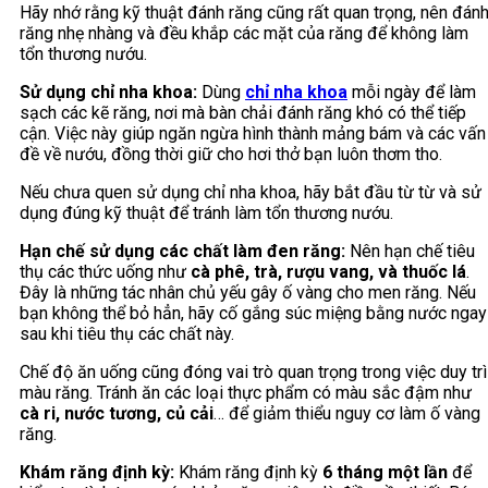
Hãy nhớ rằng kỹ thuật đánh răng cũng rất quan trọng, nên đán
răng nhẹ nhàng và đều khắp các mặt của răng để không làm
tổn thương nướu.
Sử dụng chỉ nha khoa:
Dùng
chỉ nha khoa
mỗi ngày để làm
sạch các kẽ răng, nơi mà bàn chải đánh răng khó có thể tiếp
cận. Việc này giúp ngăn ngừa hình thành mảng bám và các vấn
đề về nướu, đồng thời giữ cho hơi thở bạn luôn thơm tho.
Nếu chưa quen sử dụng chỉ nha khoa, hãy bắt đầu từ từ và sử
dụng đúng kỹ thuật để tránh làm tổn thương nướu.
Hạn chế sử dụng các chất làm đen răng:
Nên hạn chế tiêu
thụ các thức uống như
cà phê, trà, rượu vang, và thuốc lá
.
Đây là những tác nhân chủ yếu gây ố vàng cho men răng. Nếu
bạn không thể bỏ hẳn, hãy cố gắng súc miệng bằng nước ngay
sau khi tiêu thụ các chất này.
Chế độ ăn uống cũng đóng vai trò quan trọng trong việc duy trì
màu răng. Tránh ăn các loại thực phẩm có màu sắc đậm như
cà ri, nước tương, củ cải
… để giảm thiểu nguy cơ làm ố vàng
răng.
Khám răng định kỳ:
Khám răng định kỳ
6 tháng một lần
để