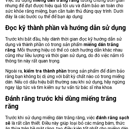
Việc sử dụng
miếng dán trắng răng
tưởng chừng đơn giản
nhưng để đạt được hiệu quả tối ưu và đảm bảo an toàn cho
sức khỏe răng miệng, bạn cần tuân thủ đúng quy trình. Dưới
đây là các bước cụ thể để bạn áp dụng:
Đọc kỹ thành phần và hướng dẫn sử dụng
Trước khi bắt đầu, hãy dành thời gian đọc kỹ hướng dẫn sử
dụng và thành phần có trong sản phẩm
miếng dán trắng
răng
. Mỗi thương hiệu có thể có cách hướng dẫn khác nhau
cũng như liều lượng và thời gian sử dụng, do đó việc nắm rõ
thông tin này rất quan trọng.
Ngoài ra,
kiểm tra thành phần
trong sản phẩm để đảm bảo
rằng bạn không bị dị ứng với bất kỳ chất nào có trong miếng
dán. Nếu có dấu hiệu bất thường sau khi sử dụng, hãy ngừng
ngay lập tức và tìm kiếm sự tư vấn từ bác sĩ nha khoa.
Đánh răng trước khi dùng miếng trắng
răng
Trước khi sử dụng miếng dán trắng răng, việc
đánh răng sạc
sẽ
là rất cần thiết. Điều này giúp loại bỏ các mảng bám, thức
ăn thừa trên bề mặt răng, tạo điều kiện tốt nhất cho miếng dán