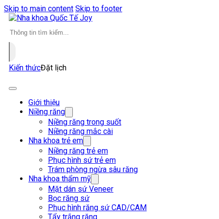
Skip to main content
Skip to footer
Search
...
Kiến thức
Đặt lịch
Giới thiệu
Niềng răng
Niềng răng trong suốt
Niềng răng mắc cài
Nha khoa trẻ em
Niềng răng trẻ em
Phục hình sứ trẻ em
Trám phòng ngừa sâu răng
Nha khoa thẩm mỹ
Mặt dán sứ Veneer
Bọc răng sứ
Phục hình răng sứ CAD/CAM
Tẩy trắng răng