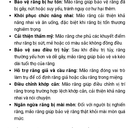
Bảo vệ răng bị hư tổn:
Mão răng giúp bảo vệ răng đã
bị gãy, nứt hoặc suy yếu, tránh nguy cơ hư hại thêm.
Khôi phục chức năng nhai:
Mão răng cải thiện khả
năng nhai và ăn uống, đặc biệt khi răng bị tổn thương
nghiêm trọng.
Cải thiện thẩm mỹ:
Mão răng che phủ các khuyết điểm
như răng bị sứt, mẻ hoặc có màu sắc không đồng đều.
Bảo vệ sau điều trị tủy:
Sau khi điều trị tủy, răng
thường yếu hơn và dễ gãy, mão răng giúp bảo vệ và kéo
dài tuổi thọ của răng.
Hỗ trợ răng giả và cầu răng:
Mão răng đóng vai trò
làm trụ để cố định răng giả hoặc cầu răng trong miệng.
Điều chỉnh khớp cắn:
Mão răng giúp điều chỉnh vị trí
răng trong trường hợp lệch khớp cắn, cải thiện khả năng
nhai và nói chuyện.
Ngăn ngừa răng bị mài mòn:
Đối với người bị nghiến
răng, mão răng giúp bảo vệ răng thật khỏi mài mòn quá
mức.