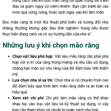
đúng cách sau khi bọc mão răng rất quan trọng để tránh
đau và giảm nguy cơ viêm nhiễm. Bạn cần tránh ăn các
món quá cứng, nóng, hoặc lạnh ngay sau khi làm mão.
Bọc mão răng là một thủ thuật phổ biến và tương đối nhẹ
nhàng, thường không gây đau đớn nghiêm trọng nếu được
thực hiện đúng cách và có sự hướng dẫn của nha sĩ.
Những lưu ý khi chọn mão răng
Chọn vật liệu phù hợp:
Vật liệu mão răng cần phải phù
hợp với vị trí của răng trong miệng và nhu cầu sử dụng,
chẳng hạn mão sứ cho răng cửa để đảm bảo tính thẩm
mỹ.
Lựa chọn nha sĩ uy tín:
Chọn nha sĩ có chuyên môn cao
để đảm bảo quá trình làm mão răng diễn ra an toàn và
hiệu quả.
Xem xét chi phí:
Chi phí làm mão răng có thể khác
nhau tùy vào loại vật liệu và kỹ thuật sử dụng, vì vậy
bạn cần tham khảo và chuẩn bị ngân sách phù hợp.