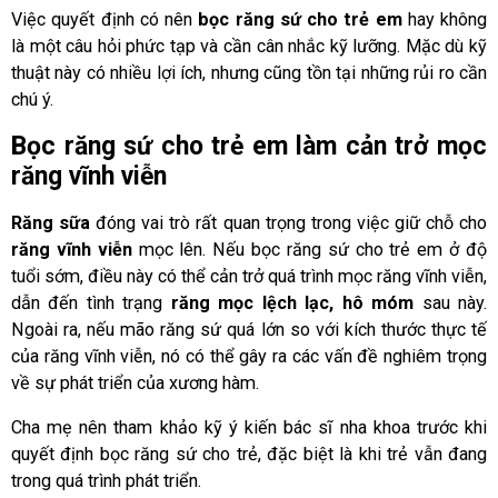
Việc quyết định có nên
bọc răng sứ cho trẻ em
hay không
là một câu hỏi phức tạp và cần cân nhắc kỹ lưỡng. Mặc dù kỹ
thuật này có nhiều lợi ích, nhưng cũng tồn tại những rủi ro cần
chú ý.
Bọc răng sứ cho trẻ em làm cản trở mọc
răng vĩnh viễn
Răng sữa
đóng vai trò rất quan trọng trong việc giữ chỗ cho
răng vĩnh viễn
mọc lên. Nếu bọc răng sứ cho trẻ em ở độ
tuổi sớm, điều này có thể cản trở quá trình mọc răng vĩnh viễn,
dẫn đến tình trạng
răng mọc lệch lạc, hô móm
sau này.
Ngoài ra, nếu mão răng sứ quá lớn so với kích thước thực tế
của răng vĩnh viễn, nó có thể gây ra các vấn đề nghiêm trọng
về sự phát triển của xương hàm.
Cha mẹ nên tham khảo kỹ ý kiến bác sĩ nha khoa trước khi
quyết định bọc răng sứ cho trẻ, đặc biệt là khi trẻ vẫn đang
trong quá trình phát triển.