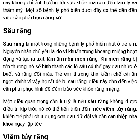
này không chỉ ảnh hưởng tới sức khỏe mà còn đến tâm lý và
thẩm mỹ. Một số bệnh lý phổ biến dưới đây có thể dẫn đến
việc cần phải
bọc răng sứ
:
Sâu răng
Sâu răng
là một trong những bệnh lý phổ biến nhất ở trẻ em.
Nguyên nhân chủ yếu là do vi khuẩn trong khoang miệng hoạt
động và tạo ra axit, làm ăn
mòn men răng
. Khi
men răng
bị
tổn thương, nó sẽ hình thành các lỗ sâu có thể gây đau nhức, ê
buốt và răng đổi màu. Trẻ em thường khó kiềm chế cái ăn
ngọt, chính vì vậy họ rất dễ bị sâu răng, điều này dẫn đến việc
cần phải phục hình để đảm bảo sức khỏe răng miệng.
Một điều quan trọng cần lưu ý là nếu
sâu răng
không được
điều trị kịp thời, nó có thể tiến triển đến mức
viêm tủy răng
,
khiến trẻ phải chịu đựng cơn đau dữ dội và cần can thiệp nha
khoa ngay lập tức.
Viêm tủy răng