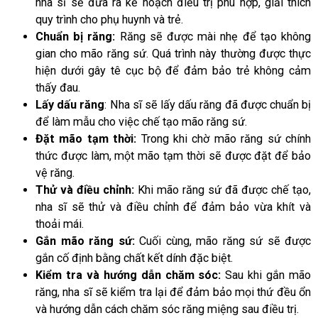
nha sĩ sẽ đưa ra kế hoạch điều trị phù hợp, giải thích
quy trình cho phụ huynh và trẻ.
Chuẩn bị răng:
Răng sẽ được mài nhẹ để tạo không
gian cho mão răng sứ. Quá trình này thường được thực
hiện dưới gây tê cục bộ để đảm bảo trẻ không cảm
thấy đau.
Lấy dấu răng
: Nha sĩ sẽ lấy dấu răng đã được chuẩn bị
để làm mẫu cho việc chế tạo mão răng sứ.
Đặt mão tạm thời:
Trong khi chờ mão răng sứ chính
thức được làm, một mão tạm thời sẽ được đặt để bảo
vệ răng.
Thử và điều chỉnh:
Khi mão răng sứ đã được chế tạo,
nha sĩ sẽ thử và điều chỉnh để đảm bảo vừa khít và
thoải mái.
Gắn mão răng sứ:
Cuối cùng, mão răng sứ sẽ được
gắn cố định bằng chất kết dính đặc biệt.
Kiểm tra và hướng dẫn chăm sóc:
Sau khi gắn mão
răng, nha sĩ sẽ kiểm tra lại để đảm bảo mọi thứ đều ổn
và hướng dẫn cách chăm sóc răng miệng sau điều trị.