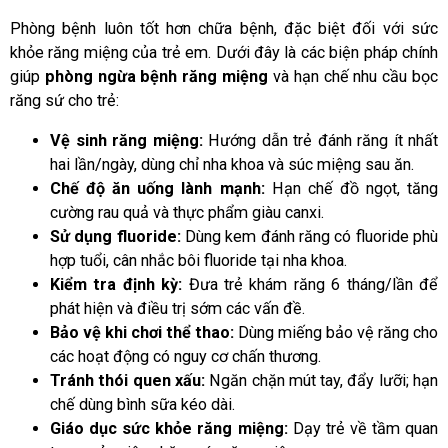
Phòng bệnh luôn tốt hơn chữa bệnh, đặc biệt đối với sức
khỏe răng miệng của trẻ em. Dưới đây là các biện pháp chính
giúp
phòng ngừa bệnh răng miệng
và hạn chế nhu cầu bọc
răng sứ cho trẻ:
Vệ sinh răng miệng:
Hướng dẫn trẻ đánh răng ít nhất
hai lần/ngày, dùng chỉ nha khoa và súc miệng sau ăn.
Chế độ ăn uống lành mạnh:
Hạn chế đồ ngọt, tăng
cường rau quả và thực phẩm giàu canxi.
Sử dụng fluoride:
Dùng kem đánh răng có fluoride phù
hợp tuổi, cân nhắc bôi fluoride tại nha khoa.
Kiểm tra định kỳ:
Đưa trẻ khám răng 6 tháng/lần để
phát hiện và điều trị sớm các vấn đề.
Bảo vệ khi chơi thể thao:
Dùng miếng bảo vệ răng cho
các hoạt động có nguy cơ chấn thương.
Tránh thói quen xấu:
Ngăn chặn mút tay, đẩy lưỡi; hạn
chế dùng bình sữa kéo dài.
Giáo dục sức khỏe răng miệng:
Dạy trẻ về tầm quan