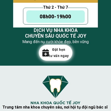
Thứ 2 - Thứ 7
08h00-19h00
DỊCH VỤ NHA KHOA
CHUYÊN SÂU QUỐC TẾ JOY
Mang đến nụ cười khỏe đẹp, bền vững
Đặt hẹn
tư vấn ngay
Trung tâm nha khoa chuyên sâu, nơi hội tụ đội ngũ bác sĩ