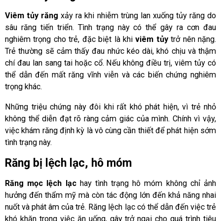
Viêm tủy răng
xảy ra khi nhiễm trùng lan xuống tủy răng do
sâu răng tiến triển. Tình trạng này có thể gây ra cơn đau
nghiêm trọng cho trẻ, đặc biệt là khi
viêm tủy
trở nên nặng.
Trẻ thường sẽ cảm thấy đau nhức kéo dài, khó chịu và thậm
chí đau lan sang tai hoặc cổ. Nếu không điều trị, viêm tủy có
thể dẫn đến mất răng vĩnh viễn và các biến chứng nghiêm
trọng khác.
Những triệu chứng này đôi khi rất khó phát hiện, vì trẻ nhỏ
không thể diễn đạt rõ ràng cảm giác của mình. Chính vì vậy,
việc khám răng định kỳ là vô cùng cần thiết để phát hiện sớm
tình trạng này.
Răng bị lệch lạc, hô móm
Răng mọc lệch lạc
hay tình trạng hô móm không chỉ ảnh
hưởng đến thẩm mỹ mà còn tác động lớn đến khả năng nhai
nuốt và phát âm của trẻ. Răng lệch lạc có thể dẫn đến việc trẻ
khó khăn trong việc ăn uống, gây trở ngại cho quá trình tiêu