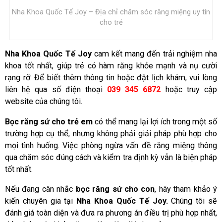
Nha Khoa Quốc Tế Joy – Địa chỉ chăm sóc răng miệng uy tín
cho trẻ
Nha Khoa Quốc Tế Joy
cam kết mang đến trải nghiệm nha
khoa tốt nhất, giúp trẻ có hàm răng khỏe mạnh và nụ cười
rạng rỡ. Để biết thêm thông tin hoặc đặt lịch khám, vui lòng
liên hệ qua số điện thoại
039 345 6872
hoặc truy cập
website của chúng tôi.
Bọc răng sứ cho trẻ em
có thể mang lại lợi ích trong một số
trường hợp cụ thể, nhưng không phải giải pháp phù hợp cho
mọi tình huống. Việc phòng ngừa vấn đề răng miệng thông
qua chăm sóc đúng cách và kiểm tra định kỳ vẫn là biện pháp
tốt nhất.
Nếu đang cân nhắc
bọc răng sứ cho con
, hãy tham khảo ý
kiến chuyên gia tại
Nha Khoa Quốc Tế Joy.
Chúng tôi sẽ
đánh giá toàn diện và đưa ra phương án điều trị phù hợp nhất,