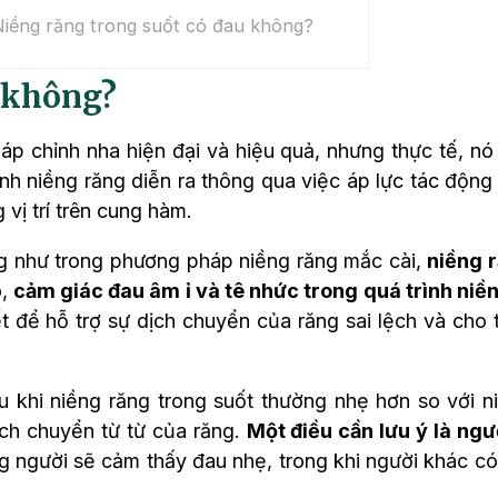
? Niềng răng trong suốt có đau không?
u không?
p chỉnh nha hiện đại và hiệu quả, nhưng thực tế, nó
ình niềng răng diễn ra thông qua việc áp lực tác động
vị trí trên cung hàm.
ng như trong phương pháp niềng răng mắc cài,
niềng 
ó,
cảm giác đau âm ỉ và tê nhức trong quá trình niề
ết để hỗ trợ sự dịch chuyển của răng sai lệch và cho 
u khi niềng răng trong suốt thường nhẹ hơn so với n
ịch chuyển từ từ của răng.
Một điều cần lưu ý là ng
g người sẽ cảm thấy đau nhẹ, trong khi người khác có