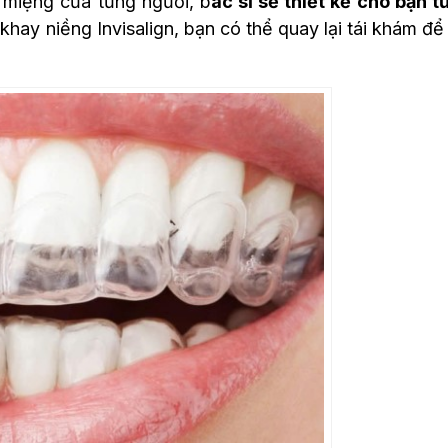
 miệng của từng người, b
ác sĩ sẽ thiết kế cho bạn t
hay niềng Invisalign, bạn có thể quay lại tái khám để