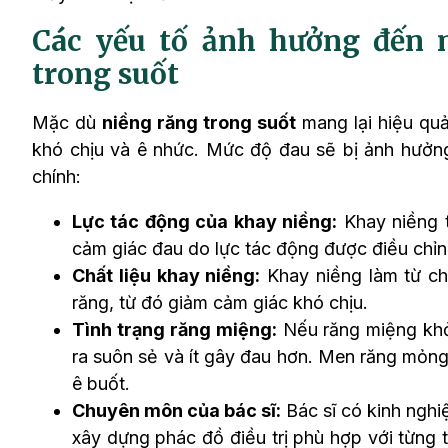
Các yếu tố ảnh hưởng đến 
trong suốt
Mặc dù
niềng răng trong suốt
mang lại hiệu qu
khó chịu và ê nhức. Mức độ đau sẽ bị ảnh hưởng
chính:
Lực tác động của khay niềng:
Khay niềng t
cảm giác đau do lực tác động được điều chỉn
Chất liệu khay niềng:
Khay niềng làm từ chấ
răng, từ đó giảm cảm giác khó chịu.
Tình trạng răng miệng:
Nếu răng miệng khỏ
ra suôn sẻ và ít gây đau hơn. Men răng mỏng
ê buốt.
Chuyên môn của bác sĩ:
Bác sĩ có kinh nghi
xây dựng phác đồ điều trị phù hợp với từng 