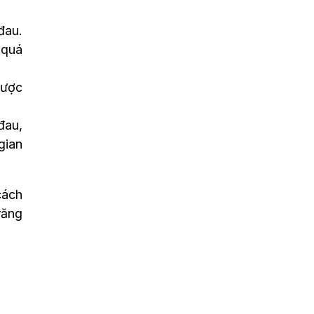
đau.
 quá
được
đau,
gian
cách
răng