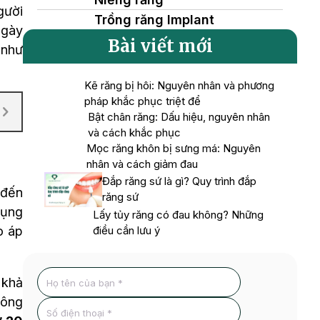
gười
Trồng răng Implant
ngày
Bài viết mới
 như
Kẽ răng bị hôi: Nguyên nhân và phương
pháp khắc phục triệt để
Bật chân răng: Dấu hiệu, nguyên nhân
và cách khắc phục
Mọc răng khôn bị sưng má: Nguyên
nhân và cách giảm đau
Đắp răng sứ là gì? Quy trình đắp
 đến
răng sứ
dụng
Lấy tủy răng có đau không? Những
điều cần lưu ý
o áp
 khả
hông