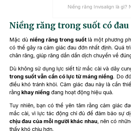
Niềng răng Invisalign là gì
Niềng răng trong suốt có đa
Mặc dù
niềng răng trong suốt
là một phương phá
có thể gây ra cảm giác đau đớn nhất định. Quá tr
chân răng, giúp răng dần dần dịch chuyển về đúng 
Dù không sử dụng lực siết từ mắc cài và dây cu
trong suốt vẫn cần có lực từ máng niềng
. Do đ
điều khó tránh khỏi. Cảm giác đau này là cần thi
rằng
khay niềng
đang hoạt động hiệu quả.
Tuy nhiên, bạn có thể yên tâm rằng cảm giác đa
mắc cài, vì lực tác động chỉ đủ để đảm bảo sự d
chịu đau của mỗi người khác nhau
, nên có nhữn
thấy khó chịu hơn.