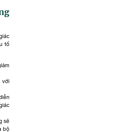
ng
giác
u tố
giảm
 với
diễn
giác
g sẽ
a bộ