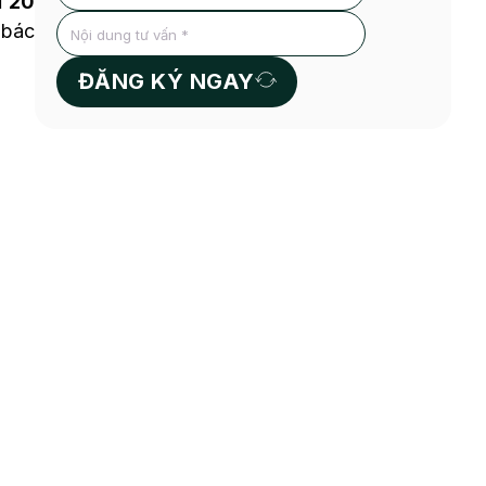
ừ 20
 bác
ĐĂNG KÝ NGAY