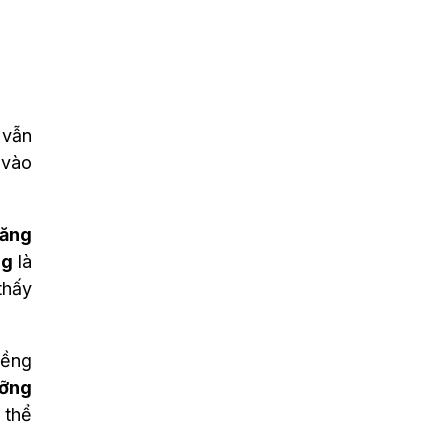
 vẫn
 vào
răng
ng
là
thấy
iềng
ưỡng
 thể