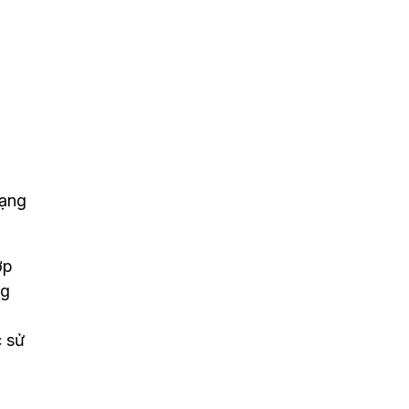
rạng
ợp
ng
c sử