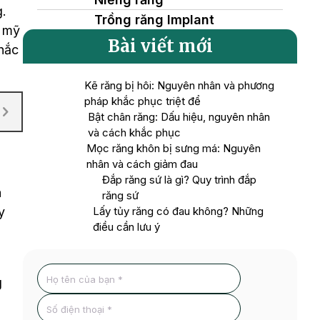
g.
Trồng răng Implant
m mỹ
Bài viết mới
khắc
Kẽ răng bị hôi: Nguyên nhân và phương
pháp khắc phục triệt để
Bật chân răng: Dấu hiệu, nguyên nhân
và cách khắc phục
Mọc răng khôn bị sưng má: Nguyên
nhân và cách giảm đau
Đắp răng sứ là gì? Quy trình đắp
a
răng sứ
y
Lấy tủy răng có đau không? Những
điều cần lưu ý
g