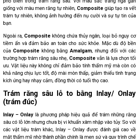
phổ biến trong trám răng sâu. Với màu sắc trắng ngà gần
giống với màu men răng tự nhiên,
Composite
giúp tạo ra vết
trám tự nhiên, không ảnh hưởng đến nụ cười và sự tự tin của
bạn.
Ngoài ra,
Composite
không chứa thủy ngân, loại bỏ nguy cơ
tiềm ẩn và đảm bảo an toàn cho sức khỏe. Mặc dù độ bền
của
Composite
không bằng
Amalgam
, nhưng đối với các
trường hợp trám răng sâu nhẹ,
Composite
vẫn là lựa chọn tối
ưu. Vật liệu này không chỉ đảm bảo tính thẩm mỹ mà còn có
khả năng chịu lực tốt, độ mài mòn thấp, giảm thiểu tình trạng
kích ứng hay nhạy cảm, đồng thời có tuổi thọ cao.
Trám răng sâu lỗ to bằng Inlay/ Onlay
(trám đúc)
Inlay – Onlay
là phương pháp hiệu quả để trám những răng
sâu có lỗ lớn nhưng chưa bị vi khuẩn xâm nhập vào tủy. So với
các vật liệu trám khác, Inlay – Onlay được đánh giá cao về
mặt thẩm mỹ nhờ thành phần chính là men sứ và quy trình chế