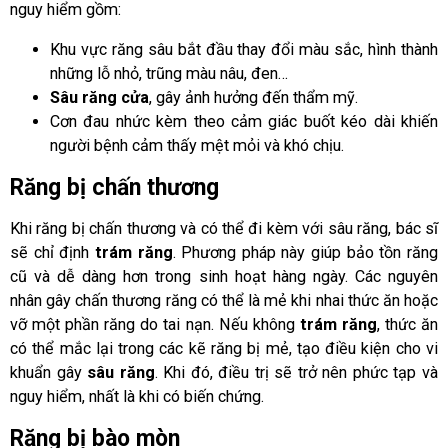
nguy hiểm gồm:
Khu vực răng sâu bắt đầu thay đổi màu sắc, hình thành
những lỗ nhỏ, trũng màu nâu, đen…
Sâu răng cửa
, gây ảnh hưởng đến thẩm mỹ.
Cơn đau nhức kèm theo cảm giác buốt kéo dài khiến
người bệnh cảm thấy mệt mỏi và khó chịu.
Răng bị chấn thương
Khi răng bị chấn thương và có thể đi kèm với sâu răng, bác sĩ
sẽ chỉ định
trám răng
. Phương pháp này giúp bảo tồn răng
cũ và dễ dàng hơn trong sinh hoạt hàng ngày. Các nguyên
nhân gây chấn thương răng có thể là mẻ khi nhai thức ăn hoặc
vỡ một phần răng do tai nạn. Nếu không
trám răng
, thức ăn
có thể mắc lại trong các kẽ răng bị mẻ, tạo điều kiện cho vi
khuẩn gây
sâu răng
. Khi đó, điều trị sẽ trở nên phức tạp và
nguy hiểm, nhất là khi có biến chứng.
Răng bị bào mòn