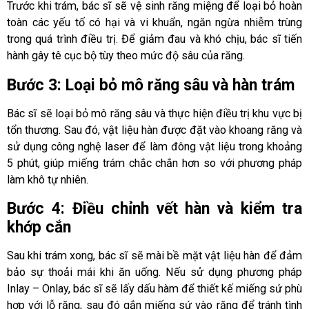
Trước khi trám, bác sĩ sẽ vệ sinh răng miệng để loại bỏ hoàn
toàn các yếu tố có hại và vi khuẩn, ngăn ngừa nhiễm trùng
trong quá trình điều trị. Để giảm đau và khó chịu, bác sĩ tiến
hành gây tê cục bộ tùy theo mức độ sâu của răng.
Bước 3: Loại bỏ mô răng sâu và hàn trám
Bác sĩ sẽ loại bỏ mô răng sâu và thực hiện điều trị khu vực bị
tổn thương. Sau đó, vật liệu hàn được đặt vào khoang răng và
sử dụng công nghệ laser để làm đông vật liệu trong khoảng
5 phút, giúp miếng trám chắc chắn hơn so với phương pháp
làm khô tự nhiên.
Bước 4: Điều chỉnh vết hàn và kiểm tra
khớp cắn
Sau khi trám xong, bác sĩ sẽ mài bề mặt vật liệu hàn để đảm
bảo sự thoải mái khi ăn uống. Nếu sử dụng phương pháp
Inlay – Onlay, bác sĩ sẽ lấy dấu hàm để thiết kế miếng sứ phù
hợp với lỗ răng, sau đó gắn miếng sứ vào răng để tránh tình