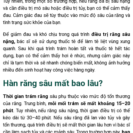
Tuy nhiên, trong một số trường hợp, nếu răng đã bị sâu nặng
và cần điều trị mô sâu hoặc điều trị tủy, bạn có thể cảm thấy
đau. Cảm giác đau sẽ tùy thuộc vào mức độ sâu của răng và
tình trạng sức khỏe của bạn.
Để giảm đau và khó chịu trong quá trình
điều trị răng sâu
nặng,
bác sĩ sẽ sử dụng thuốc tê để làm tê liệt vùng xung
quanh. Sau khi quá trình trám hoàn tất và thuốc tê hết tác
dụng, bạn có thể cảm thấy hơi ê nhức, nhưng cảm giác này
chỉ là tạm thời và sẽ nhanh chóng biến mất, không ảnh hưởng
nhiều đến sinh hoạt hay công việc hàng ngày.
Hàn răng sâu mất bao lâu?
Thời gian trám răng
sâu phụ thuộc vào mức độ tổn thương
của răng. Trung bình,
mỗi mối trám sẽ mất khoảng 15–20
phút
. Tuy nhiên, nếu răng sâu nặng, thời gian điều trị có thể
kéo dài từ 30–40 phút. Nếu sâu răng đã lan vào tủy và gây
tổn thương, quá trình điều trị sẽ mất thời gian lâu hơn vì bác sĩ
cần làm sạch tủy và các mảnh sâu. Trong trường hợp này,
bạn