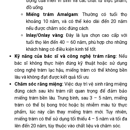
động của men vi sinh và các chất từ thực phẩm,
đồ uống.
Miếng trám Amalgam
: Thường có tuổi thọ
khoảng 10 năm, và có thể kéo dài đến 20 năm
nếu được chăm sóc đúng cách.
Inlay/Onlay vàng
: Đây là lựa chọn cao cấp với
tuổi thọ lên đến 40 – 60 năm, phù hợp cho những
khách hàng có điều kiện kinh tế tốt.
Kỹ năng của bác sĩ và công nghệ trám răng:
Nếu
bác sĩ không thực hiện đúng kỹ thuật hoặc sử dụng
công nghệ trám lạc hậu, miếng trám có thể không bền
lâu và không đạt được kết quả tối ưu.
Chăm sóc răng miệng:
Việc duy trì vệ sinh răng miệng
đúng cách sau khi trám rất quan trọng để đảm bảo
miếng trám bền lâu. Trung bình, sau 3 – 5 năm, miếng
trám có thể bị bong tróc hoặc bị nhiễm màu từ thực
phẩm, lúc này cần thay miếng trám mới. Tuy nhiên,
miếng trám có thể sử dụng tối thiểu 4 – 5 năm và tối đa
lên đến 20 năm, tùy thuộc vào chất liệu và chăm sóc.