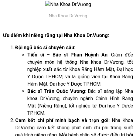
Nha Khoa Dr.Vương
Ưu điểm khi niềng răng tại Nha Khoa Dr.Vương:
Đội ngũ bác sĩ chuyên sâu:
Tiến sĩ – Bác sĩ Phan Huỳnh An
: Giám đốc
chuyên môn hệ thống Nha khoa Dr.Vương, tốt
nghiệp xuất sắc từ Khoa Răng Hàm Mặt, Đại học
Y Dược TP.HCM, và là giảng viên tại Khoa Răng
Hàm Mặt, Đại học Y Dược TP.HCM.
Bác sĩ Trần Quốc Vương
: Bác sĩ sáng lập Nha
khoa Dr.Vương, chuyên ngành Chỉnh Hình Răng
Mặt (Niềng Răng), tốt nghiệp từ Đại học Y Dược
TP.HCM.
Cam kết chi phí minh bạch và trọn gói:
Nha Khoa
Dr.Vương cam kết không phát sinh chi phí trong suốt
quá trình niềng răng. Mỗi bệnh nhân sẽ được điều trị bởi