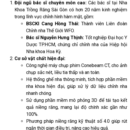
Đội ngũ bác sĩ chuyên môn cao:
Các bác sĩ tại Nha
Khoa Trồng Răng Sài Gòn có hơn 20 năm kinh nghiệm
trong lĩnh vực chỉnh hình hàm mặt, gồm:
BSCKI Cang Hồng Thái:
Thành viên Liên đoàn
Chỉnh nha Thế Giới WFO.
Bác sĩ Nguyễn Hưng Thịnh:
Tốt nghiệp Đại học Y
Dược TP.HCM, chứng chỉ chỉnh nha của Hiệp hội
Nha khoa Hoa Kỳ.
Cơ sở vật chất hiện đại:
Công nghệ máy chụp phim Conebeam CT, cho ảnh
chụp sắc nét, liều tia thấp và an toàn.
Hệ thống ghế nha thông minh, tích hợp phần mềm
nha khoa hiện đại, giúp xử lý dữ liệu chỉnh nha
nhanh chóng.
Sử dụng phần mềm mô phỏng 3D để tái tạo kết
quả niềng răng, mang lại độ chính xác gần như
100%.
Phương pháp niềng răng kỹ thuật số 4.0 giúp rút
ngắn thời gian điều trị, nâng cao hiệu quả.