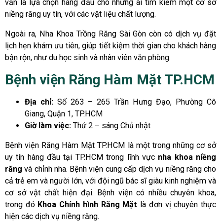
vẫn là lựa chọn hàng đầu cho những ai tìm kiếm một cơ sở
niềng răng uy tín, với các vật liệu chất lượng.
Ngoài ra, Nha Khoa Trồng Răng Sài Gòn còn có dịch vụ đặt
lịch hẹn khám ưu tiên, giúp tiết kiệm thời gian cho khách hàng
bận rộn, như du học sinh và nhân viên văn phòng.
Bệnh viện Răng Hàm Mặt TP.HCM
Địa chỉ:
Số 263 – 265 Trần Hưng Đạo, Phường Cô
Giang, Quận 1, TP.HCM
Giờ làm việc:
Thứ 2 – sáng Chủ nhật
Bệnh viện Răng Hàm Mặt TP.HCM là một trong những cơ sở
uy tín hàng đầu tại TP.HCM trong lĩnh vực
nha khoa niềng
răng
và chỉnh nha. Bệnh viện cung cấp dịch vụ niềng răng cho
cả trẻ em và người lớn, với đội ngũ bác sĩ giàu kinh nghiệm và
cơ sở vật chất hiện đại. Bệnh viện có nhiều chuyên khoa,
trong đó
Khoa Chỉnh hình Răng Mặt
là đơn vị chuyên thực
hiện các dịch vụ niềng răng.