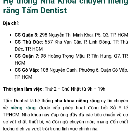
Hệ thống Nha Khoa chuyên niềng
răng Tấm Dentist
Địa chỉ:
CS Quận 3:
298 Nguyễn Thị Minh Khai, P5, Q3, TP. HCM
CS Thủ Đức:
557 Kha Vạn Cân, P. Linh Đông, TP. Thủ
Đức, TP. HCM
CS Quận 7:
98 Hoàng Trọng Mậu, P. Tân Hưng, Q7, TP.
HCM
CS Gò Vấp:
108 Nguyễn Oanh, Phường 6, Quận Gò Vấp,
TP. HCM
Thời gian làm việc:
Thứ 2 – Chủ Nhật từ 9h – 19h
Tấm Dentist là hệ thống
nha khoa niềng răng
uy tín chuyên
về
niềng răng
, được cấp phép hoạt động bởi Sở Y tế
TP.HCM. Nha khoa này đáp ứng đầy đủ các tiêu chuẩn về cơ
sở vật chất, thiết bị, và đội ngũ chuyên môn, mang đến chất
lượng dịch vụ vượt trội trong lĩnh vực chỉnh nha.