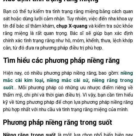
Bạn có thể tự kiểm tra tình trạng răng miệng bằng cách quan
sát hoặc dùng lưỡi cảm nhận. Tuy nhiên, việc đến nha khoa uy
tín để bác sĩ thăm khám,
chụp X-quang
và kiểm tra sức khỏe
răng miệng là rất quan trọng. Bác sĩ sẽ giúp bạn xác định
chính xác tình trạng răng như hô, móm, khểnh, thưa, lệch khớp
cắn, từ đó đưa ra phương pháp điều trị phù hợp.
Tìm hiểu các phương pháp niềng răng
Hiện nay, có nhiều phương pháp niềng răng, bao gồm:
niềng
mắc cài kim loại
,
niềng mắc cài sứ
,
niềng răng trong
suốt
… Mỗi phương pháp có những ưu nhược điểm riêng về
thẩm mỹ, chi phí và thời gian điều trị. Vì vậy, bạn cần tìm hiểu
kỹ về từng phương pháp để chọn lựa phương pháp niềng răng
phù hợp nhất với nhu cầu và tình trạng răng miệng của mình.
Phương pháp niềng răng trong suốt
Niềng răng trong suốt
là một lựa chọn phổ biến hiện nay